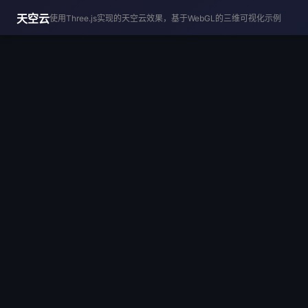
天空云
使用Three.js实现的天空云效果，基于WebGL的三维可视化示例