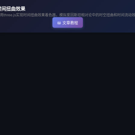
▶ 执行代码
时间扭曲效果
用three.js实现时间扭曲效果着色器，模拟爱因斯坦相对论中的时空扭曲和时间流动
📖 文章教程